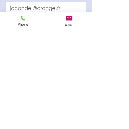
Année attestation
Phone
Email
Attestation d'assurance
Select File
Voir attestation enregistrée