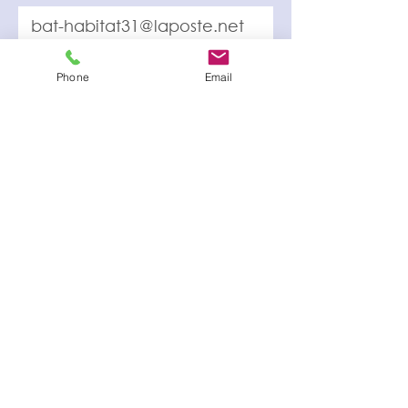
Année attestation
Phone
Email
Attestation d'assurance
Select File
Voir attestation enregistrée